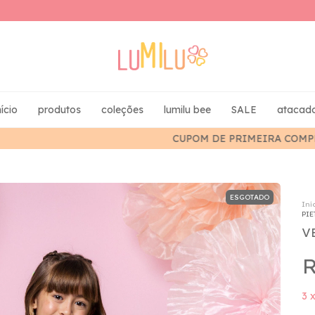
nício
produtos
coleções
lumilu bee
SALE
atacad
CUPOM DE PRIMEIRA COMPRA: ❤️ LUMILOVER ❤️
ESGOTADO
Iní
PIE
V
R
3