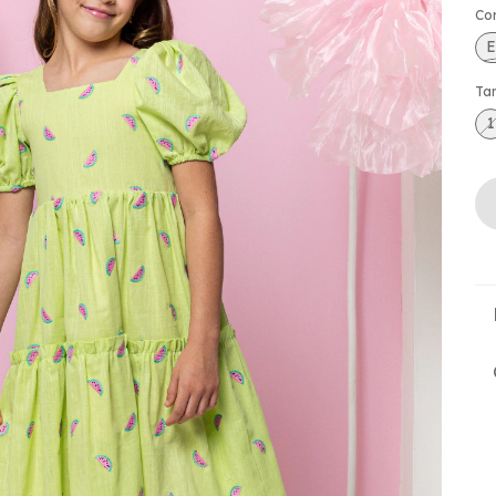
Co
Ta
1