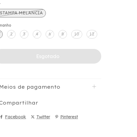
r
ESTAMPA MELANCIA
manho
2
3
4
6
8
10
12
Meios de pagamento
Compartilhar
Facebook
Twitter
Pinterest