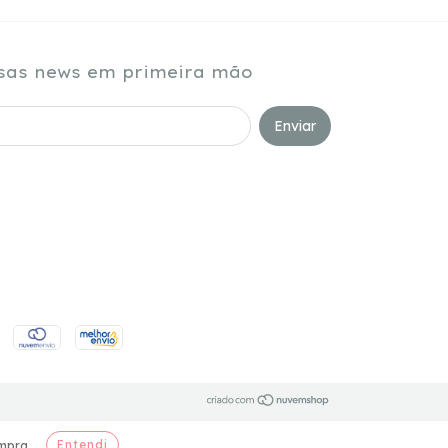
sas news em primeira mão
Entendi
mpra.