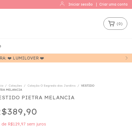
Iniciar sessão
|
Criar uma conta
(
0
)
o
cio
/
Coleções
/
Coleção O Segredo dos Jardins
/
VESTIDO
TRA MELANCIA
ESTIDO PIETRA MELANCIA
$389,90
x
de
R$129,97
sem juros