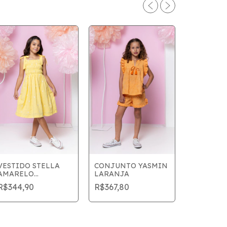
VESTIDO STELLA
CONJUNTO YASMIN
AMARELO
LARANJA
VESTIDO
MARGARIDA
R$344,90
R$367,80
PINK
R$321,80