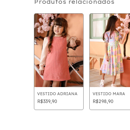
Produtos relacionados
TO
VESTIDO ADRIANA
VESTIDO MARA
A
R$339,90
R$298,90
50