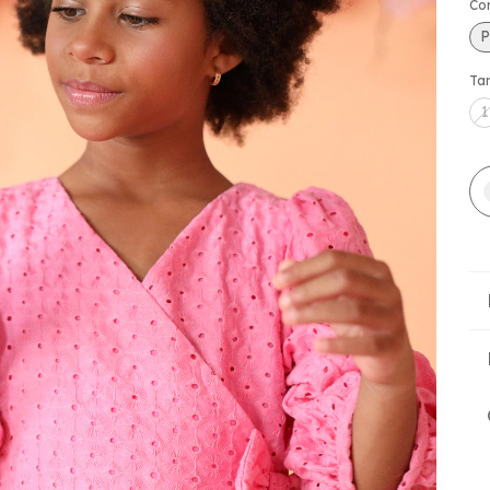
Co
Ta
1