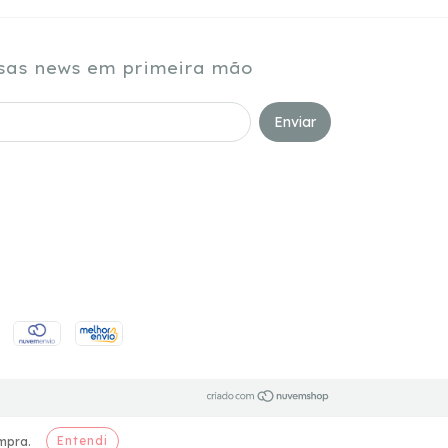
sas news em primeira mão
Entendi
mpra.