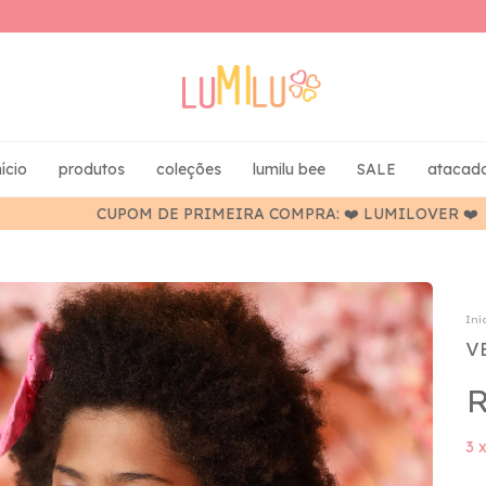
nício
produtos
coleções
lumilu bee
SALE
atacad
CUPOM DE PRIMEIRA COMPRA: ❤️ LUMILOVER ❤️
Iní
V
R
3