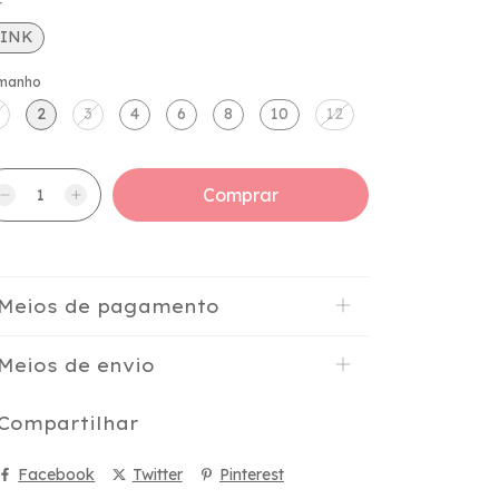
r
PINK
manho
2
3
4
6
8
10
12
Meios de pagamento
Meios de envio
Compartilhar
Facebook
Twitter
Pinterest