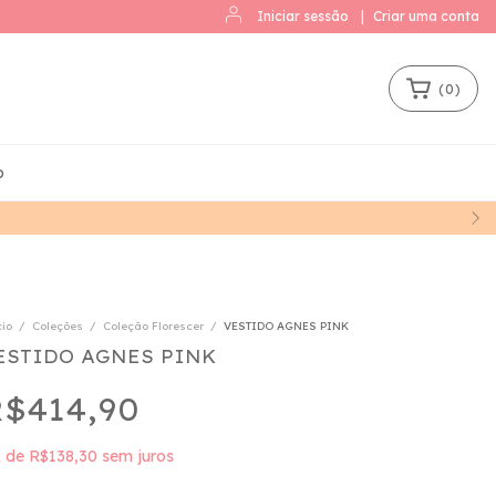
Iniciar sessão
|
Criar uma conta
(
0
)
o
cio
/
Coleções
/
Coleção Florescer
/
VESTIDO AGNES PINK
ESTIDO AGNES PINK
$414,90
x
de
R$138,30
sem juros