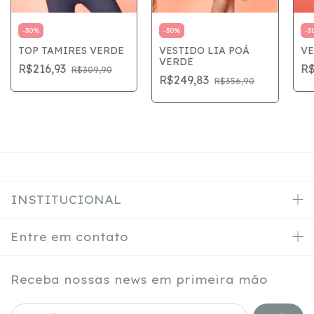
-
30
%
-
30
%
-
3
TOP TAMIRES VERDE
VESTIDO LIA POÁ
VE
VERDE
R$216,93
R$
R$309,90
R$249,83
R$356,90
INSTITUCIONAL
Entre em contato
Receba nossas news em primeira mão