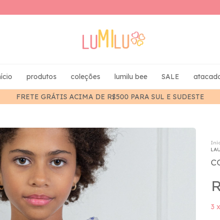
nício
produtos
coleções
lumilu bee
SALE
atacad
FRETE GRÁTIS ACIMA DE R$500 PARA SUL E SUDESTE
Iní
LAU
C
R
3