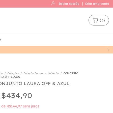
Iniciar sessão
|
Criar uma conta
(
0
)
o
cio
/
Coleções
/
Coleção Encantos de Verão
/
CONJUNTO
RA OFF & AZUL
ONJUNTO LAURA OFF & AZUL
$434,90
x
de
R$144,97
sem juros