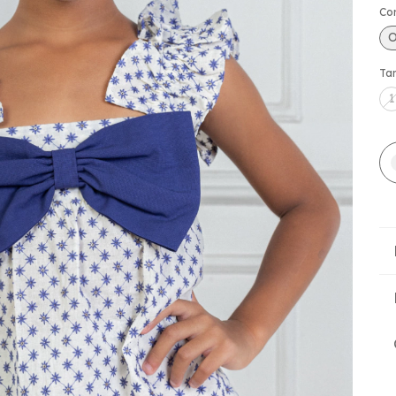
Co
O
Ta
1