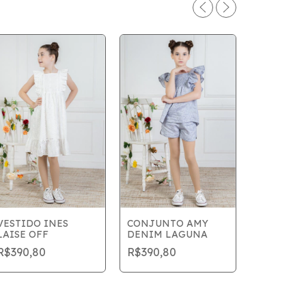
VESTIDO INES
CONJUNTO AMY
LAISE OFF
DENIM LAGUNA
VESTIDO 
R$390,80
R$390,80
LILÁS B
R$390,8