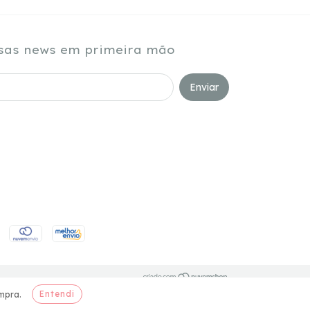
sas news em primeira mão
Entendi
mpra.