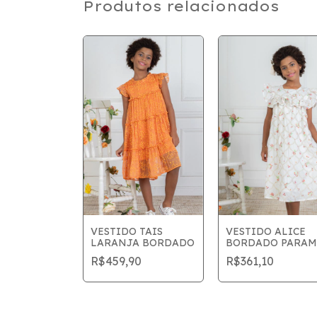
Produtos relacionados
TO YASMIM
VESTIDO TAIS
VESTIDO ALICE
SCINA
LARANJA BORDADO
BORDADO PARA
0
R$459,90
R$361,10